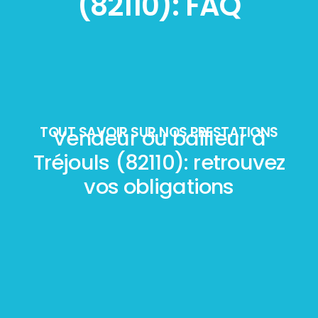
(82110): FAQ
TOUT SAVOIR SUR NOS PRESTATIONS
Vendeur ou bailleur à
Tréjouls (82110): retrouvez
vos obligations