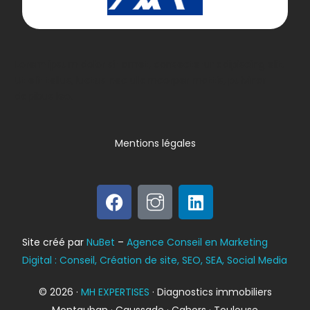
Lorem ipsum dolor sit amet, consectetur adipiscing elit.
Ut elit tellus, luctus nec ullamcorper mattis, pulvinar
dapibus leo.
Mentions légales
Bilan énergétique
Site créé par
NuBet
–
Agence Conseil en Marketing
DPE
Digital : Conseil, Création de site, SEO, SEA, Social Media
© 2026 ·
MH EXPERTISES
· Diagnostics immobiliers