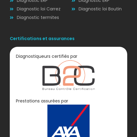
Diagnostic ERP
Diagnostic ERP
Diagnostic loi Carrez
Diagnostic loi Boutin
Diagnostic termites
Certifications et assurances
Diagnostiqueurs certifiés par
Diagnostic
Prestations assurées par
GAZ