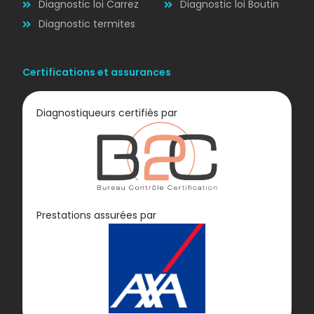
Diagnostic loi Carrez
Diagnostic loi Boutin
Diagnostic termites
Certifications et assurances
Diagnostiqueurs certifiés par
Diagnostic
Prestations assurées par
GAZ