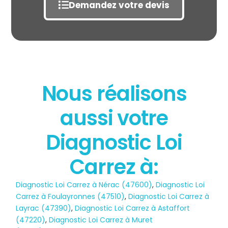
Demandez votre devis
Nous réalisons
aussi votre
État des risques
POLLUTION
Diagnostic Loi
Carrez à:
Diagnostic Loi Carrez à Nérac (47600)
,
Diagnostic Loi
Carrez à Foulayronnes (47510)
,
Diagnostic Loi Carrez à
Layrac (47390)
,
Diagnostic Loi Carrez à Astaffort
(47220)
,
Diagnostic Loi Carrez à Muret