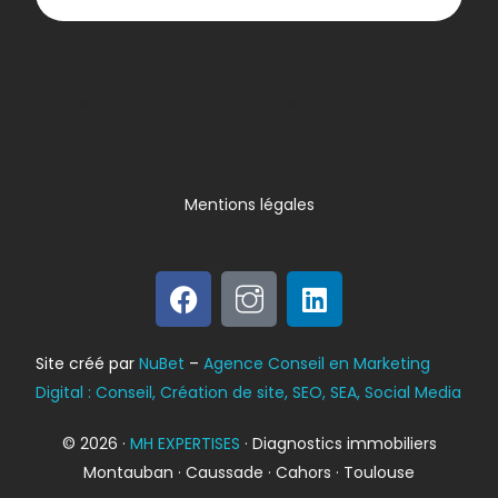
Lorem ipsum dolor sit amet, consectetur adipiscing elit.
Ut elit tellus, luctus nec ullamcorper mattis, pulvinar
dapibus leo.
Mentions légales
Bilan énergétique
Site créé par
NuBet
–
Agence Conseil en Marketing
DPE
Digital : Conseil, Création de site, SEO, SEA, Social Media
© 2026 ·
MH EXPERTISES
· Diagnostics immobiliers
Montauban · Caussade · Cahors · Toulouse