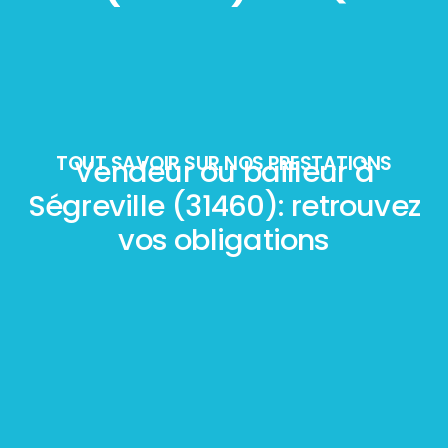
TOUT SAVOIR SUR NOS PRESTATIONS
Vendeur ou bailleur à
Ségreville (31460): retrouvez
vos obligations