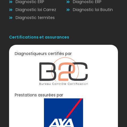
Diagnostic ERP
Diagnostic ERP
Diagnostic loi Carrez
Diagnostic loi Boutin
Diagnostic termites
Certifications et assurances
Diagnostiqueurs certifiés par
Diagnostic
Prestations assurées par
GAZ