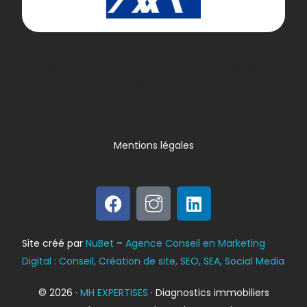
Lorem ipsum dolor sit amet, consectetur adipiscing elit.
Ut elit tellus, luctus nec ullamcorper mattis, pulvinar
dapibus leo.
Mentions légales
Bilan énergétique
Site créé par
NuBet
–
Agence Conseil en Marketing
DPE
Digital : Conseil, Création de site, SEO, SEA, Social Media
© 2026 ·
MH EXPERTISES
· Diagnostics immobiliers