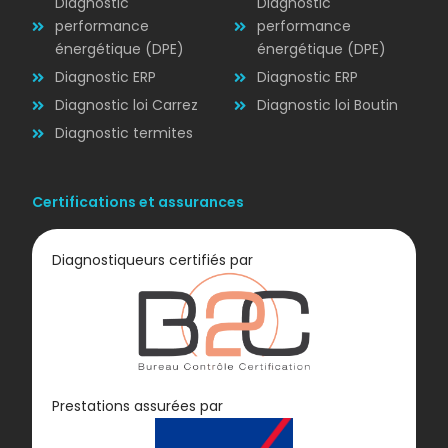
Diagnostic
Diagnostic
performance
performance
énergétique (DPE)
énergétique (DPE)
Diagnostic ERP
Diagnostic ERP
Diagnostic loi Carrez
Diagnostic loi Boutin
Diagnostic termites
Certifications et assurances
Diagnostiqueurs certifiés par
Diagnostic
Prestations assurées par
GAZ