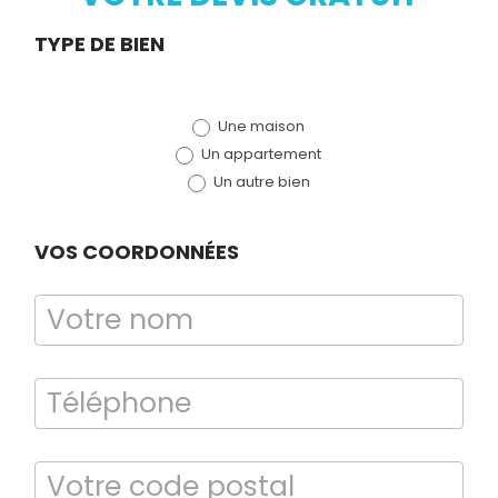
Demande
TYPE DE BIEN
de devis
Une maison
(bloc)
Un appartement
Un autre bien
VOS COORDONNÉES
Bilan énergétique
DPE