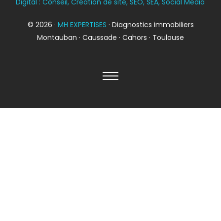
Digital : Conseil, Création de site, SEO, SEA, Social Media
© 2026 ·
MH EXPERTISES
· Diagnostics immobiliers
Montauban · Caussade · Cahors · Toulouse
Diagnostic