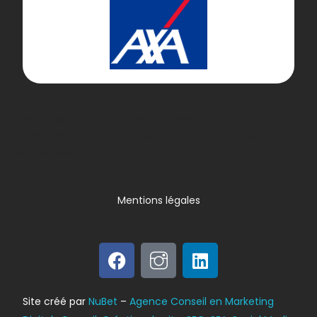
Lorem ipsum dolor sit amet, consectetur adipiscing elit.
Ut elit tellus, luctus nec ullamcorper mattis, pulvinar
dapibus leo.
Mentions légales
Bilan énergétique
Site créé par
NuBet
–
Agence Conseil en Marketing
DPE