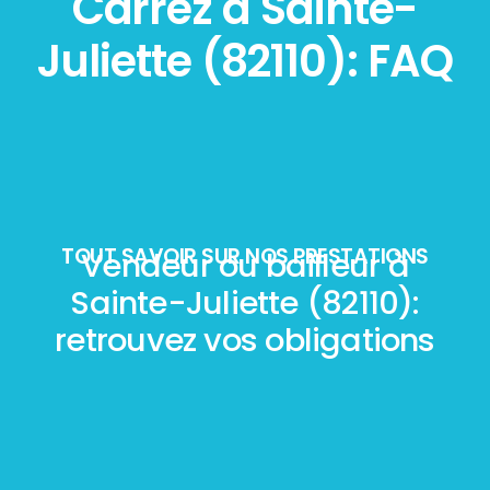
Carrez à Sainte-
Juliette (82110): FAQ
TOUT SAVOIR SUR NOS PRESTATIONS
Vendeur ou bailleur à
Sainte-Juliette (82110):
retrouvez vos obligations