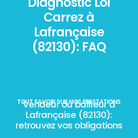
Diagnostic Loi
Carrez à
Lafrançaise
(82130): FAQ
TOUT SAVOIR SUR NOS PRESTATIONS
Vendeur ou bailleur à
Lafrançaise (82130):
retrouvez vos obligations