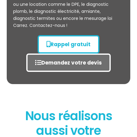
ou une location comme le DPE, le diagnostic
plomb, le diagnostic électricité, amiante,
diagnostic termites ou encore le mesurage loi
Carrez. Contactez-nous !
Rappel gratuit
Demandez votre devis
Nous réalisons
État des risques
aussi votre
POLLUTION