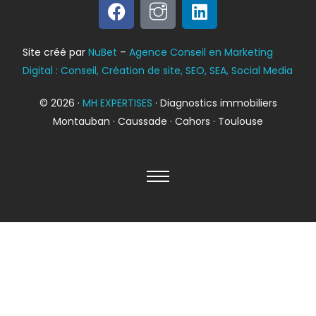
Bilan énergétique
Site créé par
NuBet
–
Agence Conseil en Marketing
DPE
Digital : Conseil, Création de site, SEO, SEA, Social Media
© 2026 ·
MH EXPERTISES
· Diagnostics immobiliers
Montauban · Caussade · Cahors · Toulouse