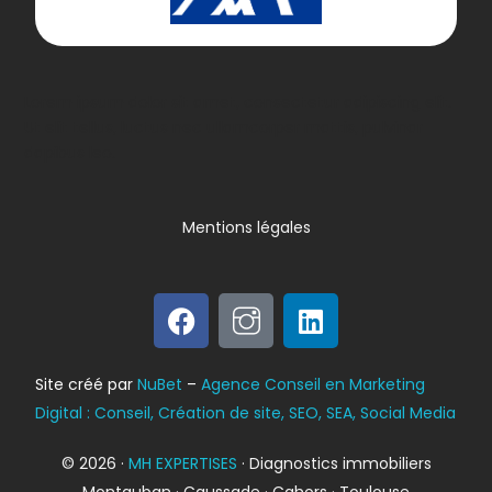
Lorem ipsum dolor sit amet, consectetur adipiscing elit.
Ut elit tellus, luctus nec ullamcorper mattis, pulvinar
dapibus leo.
Mentions légales
Bilan énergétique
Site créé par
NuBet
–
Agence Conseil en Marketing
DPE
Digital : Conseil, Création de site, SEO, SEA, Social Media
© 2026 ·
MH EXPERTISES
· Diagnostics immobiliers