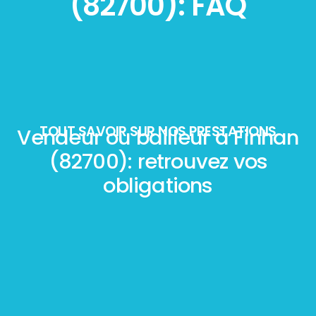
(82700): FAQ
TOUT SAVOIR SUR NOS PRESTATIONS
Vendeur ou bailleur à Finhan
(82700): retrouvez vos
obligations