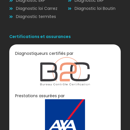
Diagnostic ERP
Diagnostic ERP
Diagnostic loi Carrez
Diagnostic loi Boutin
Diagnostic termites
Certifications et assurances
Diagnostiqueurs certifiés par
Diagnostic
Prestations assurées par
GAZ