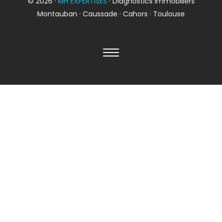
© 2026 ·
MH EXPERTISES
· Diagnostics immobiliers
Montauban · Caussade · Cahors · Toulouse
Diagnostic
TERMITES