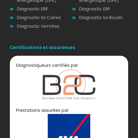
énergétique (DPE)
énergétique (DPE)
Diagnostic ERP
Diagnostic ERP
Diagnostic loi Carrez
Diagnostic loi Boutin
Diagnostic termites
Certifications et assurances
Diagnostiqueurs certifiés par
Diagnostic
Prestations assurées par
GAZ