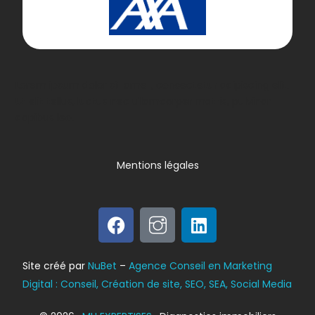
Lorem ipsum dolor sit amet, consectetur adipiscing elit.
Ut elit tellus, luctus nec ullamcorper mattis, pulvinar
dapibus leo.
Mentions légales
Bilan énergétique
Site créé par
NuBet
–
Agence Conseil en Marketing
DPE
Digital : Conseil, Création de site, SEO, SEA, Social Media