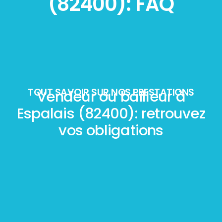
(82400): FAQ
TOUT SAVOIR SUR NOS PRESTATIONS
Vendeur ou bailleur à
Espalais (82400): retrouvez
vos obligations