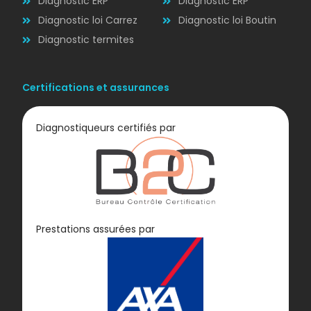
Diagnostic ERP
Diagnostic ERP
Diagnostic loi Carrez
Diagnostic loi Boutin
Diagnostic termites
Certifications et assurances
Diagnostiqueurs certifiés par
Diagnostic
Prestations assurées par
GAZ