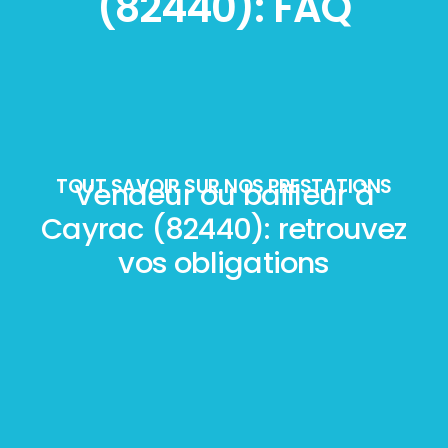
(82440): FAQ
TOUT SAVOIR SUR NOS PRESTATIONS
Vendeur ou bailleur à
Cayrac (82440): retrouvez
vos obligations