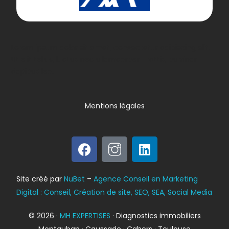
Lorem ipsum dolor sit amet, consectetur adipiscing elit.
Ut elit tellus, luctus nec ullamcorper mattis, pulvinar
dapibus leo.
Mentions légales
Bilan énergétique
Site créé par
NuBet
–
Agence Conseil en Marketing
DPE
Digital : Conseil, Création de site, SEO, SEA, Social Media
© 2026 ·
MH EXPERTISES
· Diagnostics immobiliers