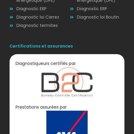
énergétique (DPE)
énergétique (DPE)
Diagnostic ERP
Diagnostic ERP
Diagnostic loi Carrez
Diagnostic loi Boutin
Diagnostic termites
Certifications et assurances
Diagnostiqueurs certifiés par
Diagnostic
Prestations assurées par
GAZ