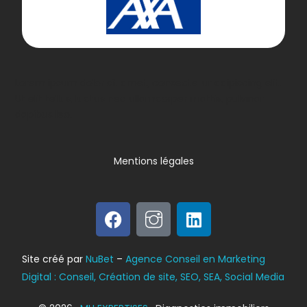
Lorem ipsum dolor sit amet, consectetur adipiscing elit.
Ut elit tellus, luctus nec ullamcorper mattis, pulvinar
dapibus leo.
Mentions légales
Bilan énergétique
Site créé par
NuBet
–
Agence Conseil en Marketing
DPE
Digital : Conseil, Création de site, SEO, SEA, Social Media