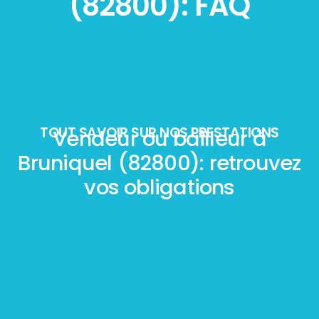
(82800): FAQ
TOUT SAVOIR SUR NOS PRESTATIONS
Vendeur ou bailleur à
Bruniquel (82800): retrouvez
vos obligations