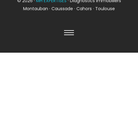
© 2026 ·
MH EXPERTISES
· Diagnostics immobiliers
Montauban · Caussade · Cahors · Toulouse
Diagnostic
TERMITES