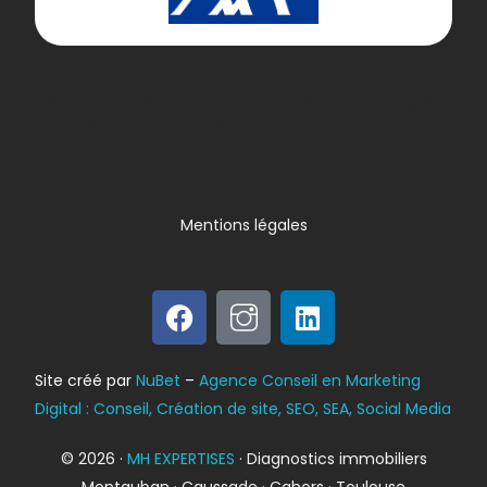
Lorem ipsum dolor sit amet, consectetur adipiscing elit.
Ut elit tellus, luctus nec ullamcorper mattis, pulvinar
dapibus leo.
Mentions légales
Bilan énergétique
Site créé par
NuBet
–
Agence Conseil en Marketing
DPE
Digital : Conseil, Création de site, SEO, SEA, Social Media
© 2026 ·
MH EXPERTISES
· Diagnostics immobiliers