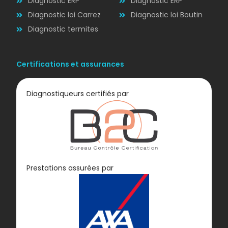
Diagnostic ERP
Diagnostic ERP
Diagnostic loi Carrez
Diagnostic loi Boutin
Diagnostic termites
Certifications et assurances
Diagnostiqueurs certifiés par
Diagnostic
Prestations assurées par
GAZ