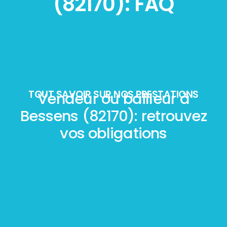
(82170): FAQ
TOUT SAVOIR SUR NOS PRESTATIONS
Vendeur ou bailleur à
Bessens (82170): retrouvez
vos obligations