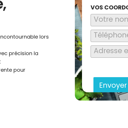
,
VOS COORD
 incontournable lors
vec précision la
t
En soumettant ce formu
saisies soient explo
rente pour
contact et de la relat
Envoye