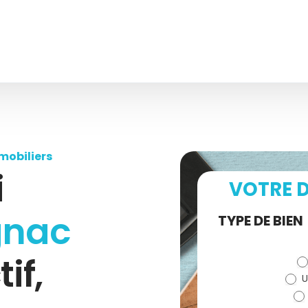
mobiliers
i
VOTRE D
gnac
Demande
TYPE DE BIEN
de devis
tif,
U
(bloc)