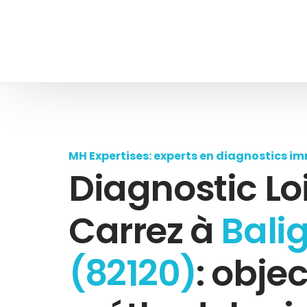
MH Expertises: experts en diagnostics im
Diagnostic Lo
Carrez à
Bali
(82120)
: objec