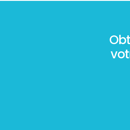
Obt
vo