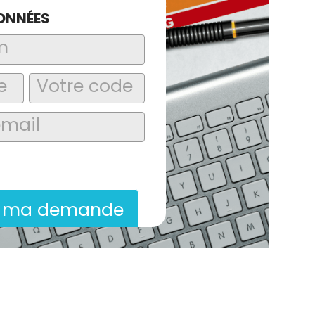
ONNÉES
laire, j’accepte que les informations
itées dans le cadre de la demande de
ion commerciale qui peut en découler.
r ma demande