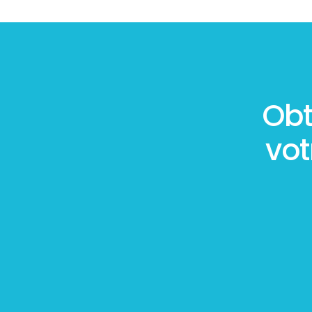
Obt
vo