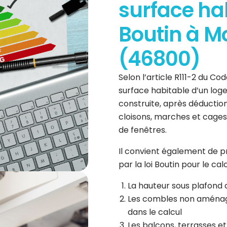
surface hab
Boutin à M
(46800)
Selon l’article R111-2 du Cod
surface habitable d’un log
construite, après déductio
cloisons, marches et cages
de fenêtres.
Il convient également de p
par la loi Boutin pour le cal
La hauteur sous plafond 
Les combles non aménagé
dans le calcul
Les balcons, terrasses e