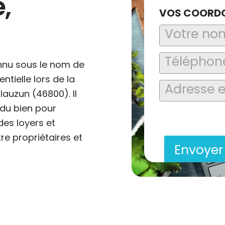
,
VOS COORD
onnu sous le nom de
ntielle lors de la
auzun (46800). Il
 du bien pour
En soumettant ce formu
saisies soient explo
des loyers et
contact et de la relat
tre propriétaires et
Envoye