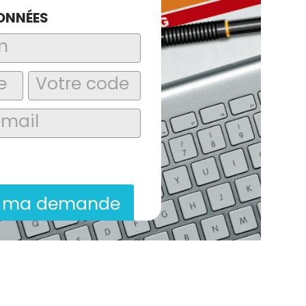
ONNÉES
laire, j’accepte que les informations
itées dans le cadre de la demande de
ion commerciale qui peut en découler.
r ma demande