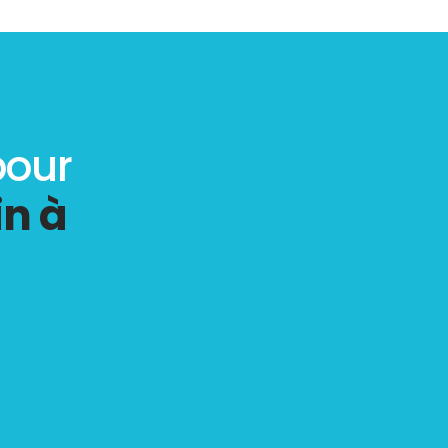
pour
in à