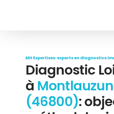
MH Expertises: experts en diagnostics im
Diagnostic Lo
à
Montlauzun
(46800)
: obje