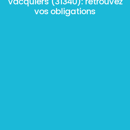
Vacquiers (31340): retrouvez
vos obligations
Mesurage
BOUTIN