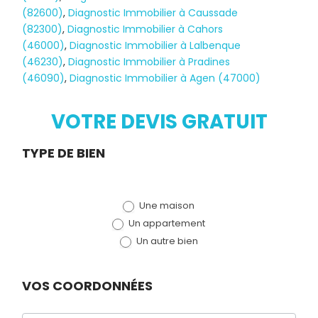
(82600)
,
Diagnostic Immobilier à Caussade
(82300)
,
Diagnostic Immobilier à Cahors
(46000)
,
Diagnostic Immobilier à Lalbenque
Diagnostic
(46230)
,
Diagnostic Immobilier à Pradines
(46090)
,
Diagnostic Immobilier à Agen (47000)
TERMITES
VOTRE DEVIS GRATUIT
Demande
TYPE DE BIEN
de devis
Une maison
(bloc)
Un appartement
Un autre bien
VOS COORDONNÉES