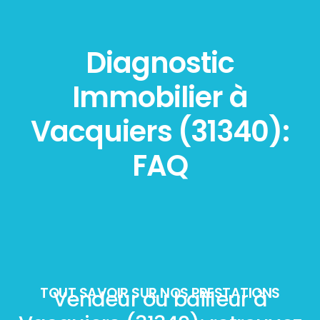
Diagnostic
Immobilier à
Vacquiers (31340):
FAQ
TOUT SAVOIR SUR NOS PRESTATIONS
Vendeur ou bailleur à