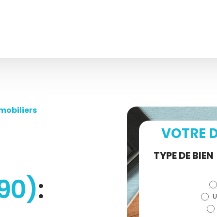
mobiliers
VOTRE D
Demande
TYPE DE BIEN
de devis
90)
:
U
(bloc)