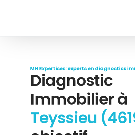
MH Expertises: experts en diagnostics im
Diagnostic
Immobilier à
Teyssieu (461