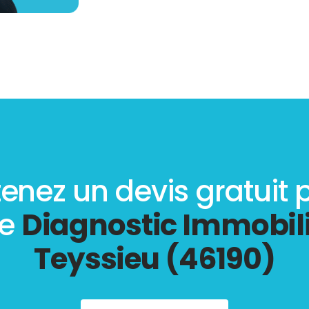
enez un devis gratuit 
re
Diagnostic Immobili
Teyssieu (46190)