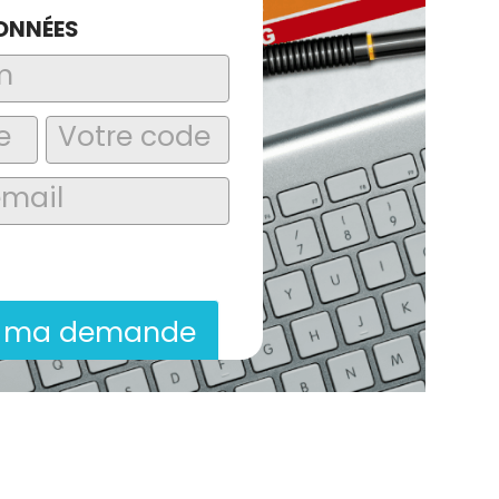
ONNÉES
laire, j’accepte que les informations
itées dans le cadre de la demande de
ion commerciale qui peut en découler.
r ma demande