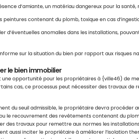
résence d’amiante, un matériau dangereux pour la santé, n
es peintures contenant du plomb, toxique en cas d’ingesti
er d’éventuelles anomalies dans les installations, pouva
nforme sur la situation du bien par rapport aux risques nat
er le bien immobilier
 une opportunité pour les propriétaires à {ville46) de me
tains cas, ce processus peut nécessiter des travaux de rén
ment du seuil admissible, le propriétaire devra procéder
ou le recouvrement des revêtements contenant du plomb si
ner des travaux pour remettre aux normes les installatio
ent aussi inciter le propriétaire à améliorer l’isolation th