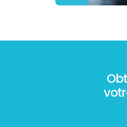
Obt
vot