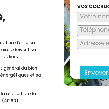
VOS COORD
,
ocation d’un bien
ataires doivent se
En soumettant ce formu
obiliers.
saisies soient explo
contact et de la relat
at général du bien
Envoye
énergétiques et sa
a réalisation de
 (46190).