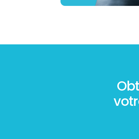
Obt
vot