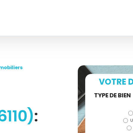
mobiliers
VOTRE D
Demande
TYPE DE BIEN
de devis
6110)
:
U
(bloc)