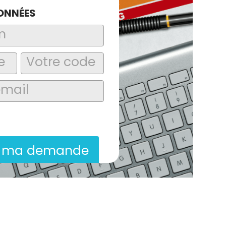
ONNÉES
laire, j’accepte que les informations
itées dans le cadre de la demande de
ion commerciale qui peut en découler.
r ma demande