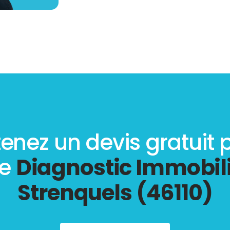
enez un devis gratuit 
re
Diagnostic Immobili
Strenquels (46110)