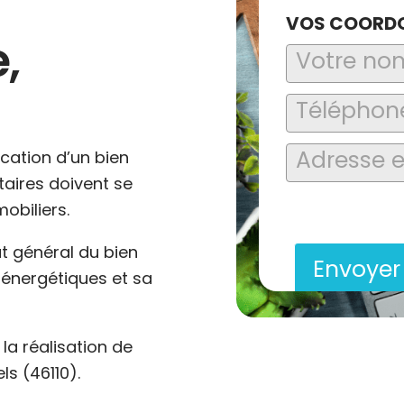
VOS COORD
,
ocation d’un bien
ataires doivent se
En soumettant ce formu
obiliers.
saisies soient explo
contact et de la relat
at général du bien
Envoye
énergétiques et sa
a réalisation de
s (46110).