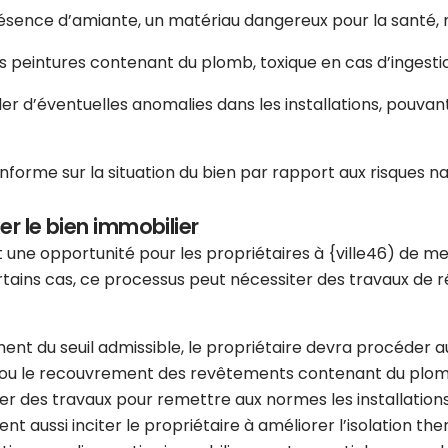
résence d’amiante, un matériau dangereux pour la santé, n
es peintures contenant du plomb, toxique en cas d’ingesti
er d’éventuelles anomalies dans les installations, pouva
nforme sur la situation du bien par rapport aux risques nat
er le bien immobilier
 une opportunité pour les propriétaires à {ville46) de me
tains cas, ce processus peut nécessiter des travaux de rén
ment du seuil admissible, le propriétaire devra procéder
ou le recouvrement des revêtements contenant du plomb si
ner des travaux pour remettre aux normes les installatio
ent aussi inciter le propriétaire à améliorer l’isolation th