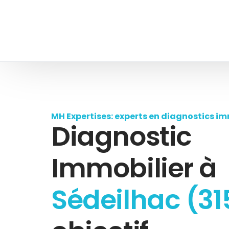
MH Expertises: experts en diagnostics im
Diagnostic
Immobilier à
Sédeilhac (31