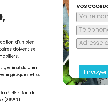
VOS COORD
,
ocation d’un bien
ataires doivent se
En soumettant ce formu
obiliers.
saisies soient explo
contact et de la relat
at général du bien
Envoye
énergétiques et sa
a réalisation de
c (31580).