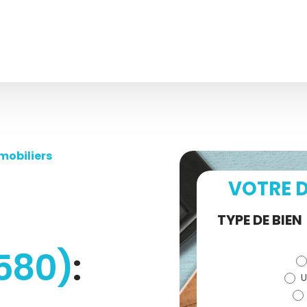
mobiliers
VOTRE D
Demande
TYPE DE BIEN
de devis
580)
:
U
(bloc)