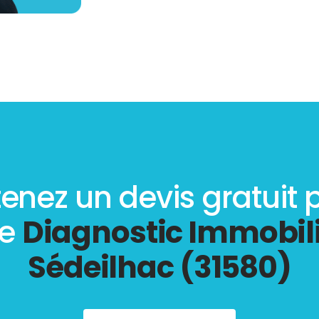
enez un devis gratuit 
re
Diagnostic Immobili
Sédeilhac (31580)