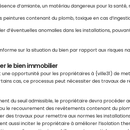
résence d’amiante, un matériau dangereux pour la santé, n
es peintures contenant du plomb, toxique en cas d’ingesti
er d’éventuelles anomalies dans les installations, pouva
nforme sur la situation du bien par rapport aux risques nat
er le bien immobilier
 une opportunité pour les propriétaires à {ville31) de met
tains cas, ce processus peut nécessiter des travaux de rén
ment du seuil admissible, le propriétaire devra procéder
ou le recouvrement des revêtements contenant du plomb si
ner des travaux pour remettre aux normes les installatio
ent aussi inciter le propriétaire à améliorer l’isolation th