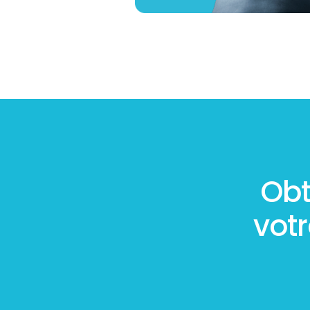
Obt
vot