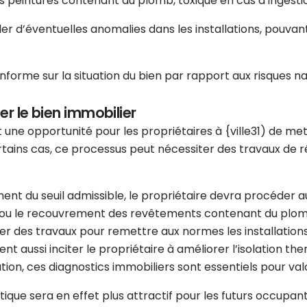
es peintures contenant du plomb, toxique en cas d’ingesti
er d’éventuelles anomalies dans les installations, pouva
nforme sur la situation du bien par rapport aux risques nat
er le bien immobilier
 une opportunité pour les propriétaires à {ville31) de met
tains cas, ce processus peut nécessiter des travaux de rén
ment du seuil admissible, le propriétaire devra procéder
ou le recouvrement des revêtements contenant du plomb si
ner des travaux pour remettre aux normes les installatio
ent aussi inciter le propriétaire à améliorer l’isolation th
ion, ces diagnostics immobiliers sont essentiels pour val
e sera en effet plus attractif pour les futurs occupants