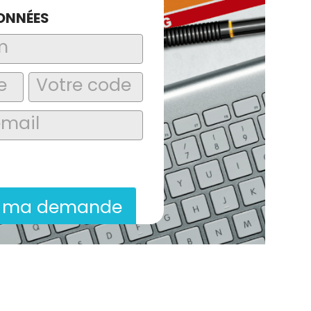
ONNÉES
laire, j’accepte que les informations
itées dans le cadre de la demande de
ion commerciale qui peut en découler.
r ma demande