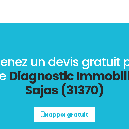
enez un devis gratuit 
re
Diagnostic Immobili
Sajas (31370)
Rappel gratuit