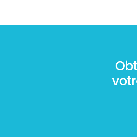
Obt
vot