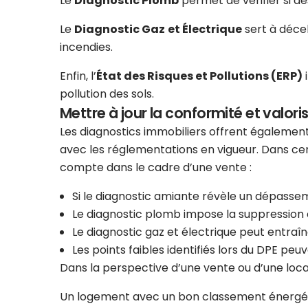
Le
Diagnostic Plomb
permet de vérifier si d
Le
Diagnostic Gaz
et Électrique
sert à décel
incendies.
Enfin, l’
État des Risques et Pollutions (ERP)
i
pollution des sols.
Mettre à jour la conformité et valoris
Les diagnostics immobiliers offrent également
avec les réglementations en vigueur. Dans cer
compte dans le cadre d’une vente :
Si le diagnostic amiante révèle un dépasse
Le diagnostic plomb impose la suppression 
Le diagnostic gaz et électrique peut entraî
Les points faibles identifiés lors du DPE peuv
Dans la perspective d’une vente ou d’une locat
Un logement avec un bon classement énergétiqu