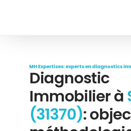
MH Expertises: experts en diagnostics im
Diagnostic
Immobilier à
(31370)
: object