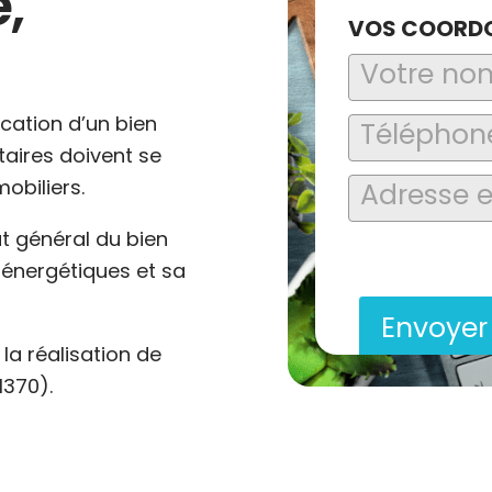
,
VOS COORD
ocation d’un bien
ataires doivent se
obiliers.
at général du bien
En soumettant ce formu
saisies soient explo
énergétiques et sa
contact et de la relat
Envoye
a réalisation de
1370).