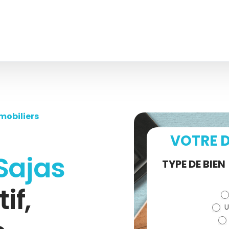
mobiliers
VOTRE D
Sajas
Demande
TYPE DE BIEN
de devis
if,
U
(bloc)