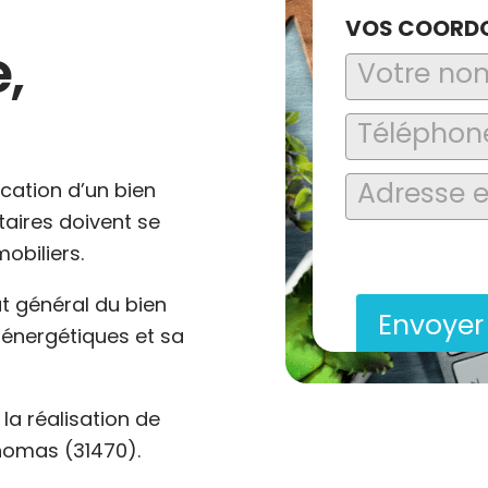
VOS COORD
,
ocation d’un bien
ataires doivent se
En soumettant ce formu
obiliers.
saisies soient explo
contact et de la relat
at général du bien
Envoye
énergétiques et sa
a réalisation de
homas (31470).