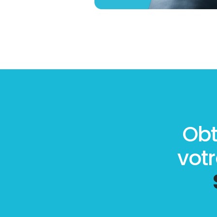
Obt
vot