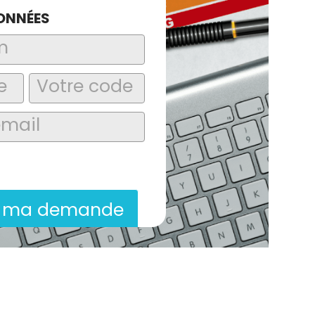
ONNÉES
laire, j’accepte que les informations
itées dans le cadre de la demande de
ion commerciale qui peut en découler.
r ma demande