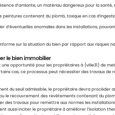
résence d’amiante, un matériau dangereux pour la santé, n
es peintures contenant du plomb, toxique en cas d’ingesti
er d’éventuelles anomalies dans les installations, pouva
nforme sur la situation du bien par rapport aux risques nat
er le bien immobilier
 une opportunité pour les propriétaires à {ville31) de met
tains cas, ce processus peut nécessiter des travaux de rén
ment du seuil admissible, le propriétaire devra procéder
ou le recouvrement des revêtements contenant du plomb si
ner des travaux pour remettre aux normes les installatio
ent aussi inciter le propriétaire à améliorer l’isolation th