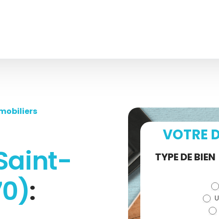
mobiliers
VOTRE D
Saint-
Demande
TYPE DE BIEN
de devis
70)
:
U
(bloc)