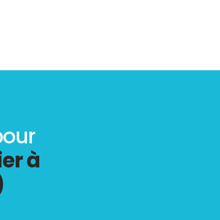
pour
er à
)