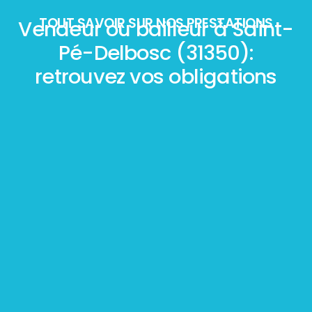
TOUT SAVOIR SUR NOS PRESTATIONS
Vendeur ou bailleur à Saint-
Pé-Delbosc (31350):
retrouvez vos obligations