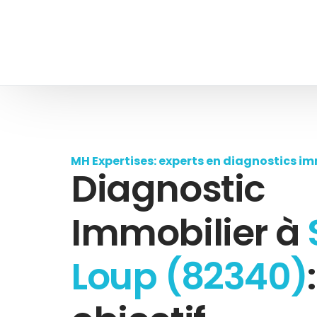
MH Expertises: experts en diagnostics im
Diagnostic
Immobilier à
Loup (82340)
: