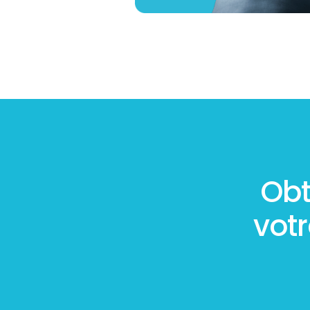
Obt
vot