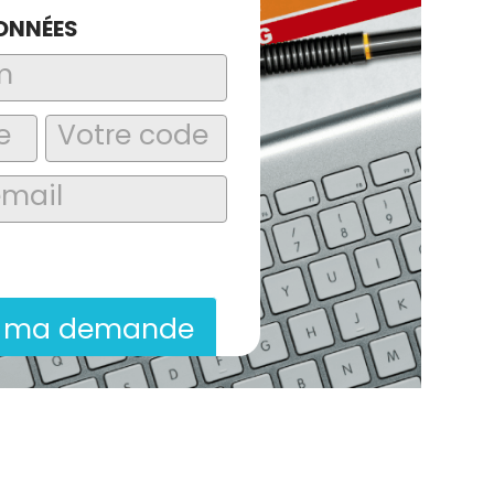
ONNÉES
laire, j’accepte que les informations
itées dans le cadre de la demande de
ion commerciale qui peut en découler.
r ma demande