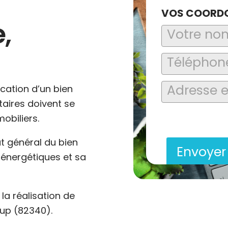
VOS COORD
,
ocation d’un bien
ataires doivent se
En soumettant ce formu
obiliers.
saisies soient explo
contact et de la relat
at général du bien
Envoye
énergétiques et sa
a réalisation de
oup (82340).