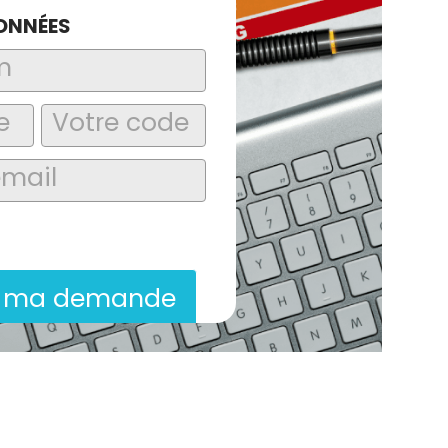
ONNÉES
laire, j’accepte que les informations
itées dans le cadre de la demande de
ion commerciale qui peut en découler.
r ma demande