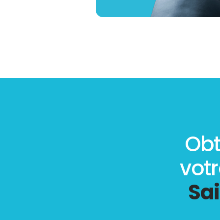
Obt
vot
Sa