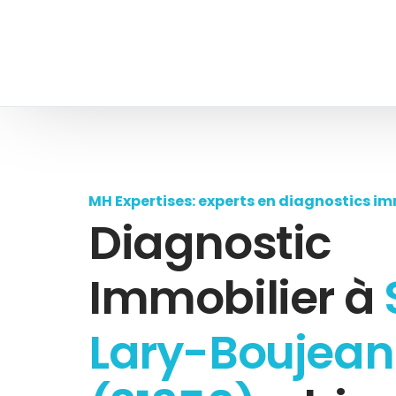
MH Expertises: experts en diagnostics im
Diagnostic
Immobilier à
Lary-Boujean