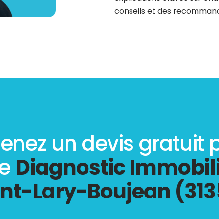
conseils et des recommanda
enez un devis gratuit 
re
Diagnostic Immobili
int-Lary-Boujean (313