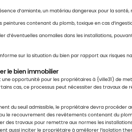
résence d’amiante, un matériau dangereux pour la santé, n
es peintures contenant du plomb, toxique en cas d’ingesti
er d’éventuelles anomalies dans les installations, pouva
nforme sur la situation du bien par rapport aux risques nat
er le bien immobilier
 une opportunité pour les propriétaires à {ville31) de met
tains cas, ce processus peut nécessiter des travaux de rén
ment du seuil admissible, le propriétaire devra procéder
ou le recouvrement des revêtements contenant du plomb si
ner des travaux pour remettre aux normes les installatio
ent aussi inciter le propriétaire à améliorer l’isolation th