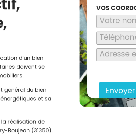
tif,
VOS COORD
,
ocation d’un bien
ataires doivent se
En soumettant ce formu
saisies soient explo
obiliers.
contact et de la relat
Envoye
at général du bien
énergétiques et sa
a réalisation de
ry-Boujean (31350).