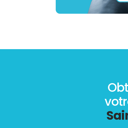
Obt
vot
Sai