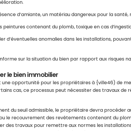
élioration.
résence d’amiante, un matériau dangereux pour la santé, n
es peintures contenant du plomb, toxique en cas d’ingesti
er d’éventuelles anomalies dans les installations, pouva
nforme sur la situation du bien par rapport aux risques nat
er le bien immobilier
 une opportunité pour les propriétaires à {ville46) de me
tains cas, ce processus peut nécessiter des travaux de rén
ment du seuil admissible, le propriétaire devra procéder
ou le recouvrement des revêtements contenant du plomb si
ner des travaux pour remettre aux normes les installatio