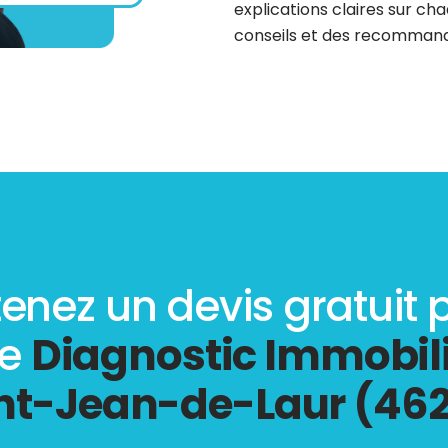
explications claires sur cha
conseils et des recommanda
enez un devis gratuit 
re
Diagnostic Immobili
nt-Jean-de-Laur (46