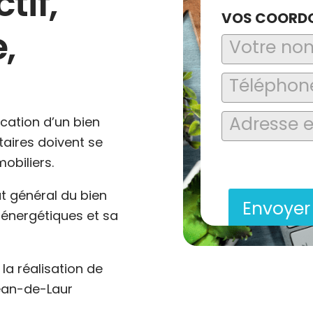
ctif,
VOS COORD
,
ocation d’un bien
ataires doivent se
En soumettant ce formu
obiliers.
saisies soient explo
contact et de la relat
at général du bien
Envoye
énergétiques et sa
a réalisation de
Jean-de-Laur