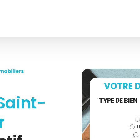
mobiliers
VOTRE D
Saint-
Demande
TYPE DE BIEN
de devis
r
U
(bloc)