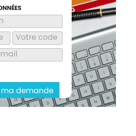
ONNÉES
laire, j’accepte que les informations
itées dans le cadre de la demande de
ion commerciale qui peut en découler.
r ma demande