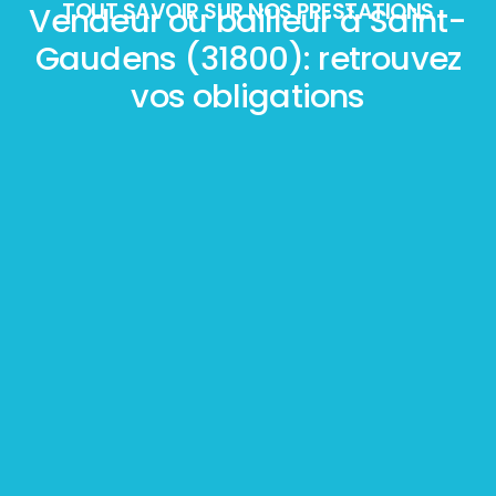
TOUT SAVOIR SUR NOS PRESTATIONS
Vendeur ou bailleur à Saint-
Gaudens (31800): retrouvez
vos obligations
Mesurage