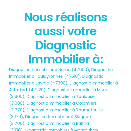
Nous réalisons
État des risques
aussi votre
POLLUTION
Diagnostic
Immobilier à:
Diagnostic Immobilier à Nérac (47600)
,
Diagnostic
Immobilier à Foulayronnes (47510)
,
Diagnostic
Immobilier à Layrac (47390)
,
Diagnostic Immobilier à
Astaffort (47220)
,
Diagnostic Immobilier à Muret
(31600)
,
Diagnostic Immobilier à Toulouse
(31000)
,
Diagnostic Immobilier à Colomiers
(31770)
,
Diagnostic Immobilier à Tournefeuille
(31170)
,
Diagnostic Immobilier à Blagnac
(31700)
,
Diagnostic Immobilier à Balma
(31130)
,
Diagnostic Immobilier à Montauban