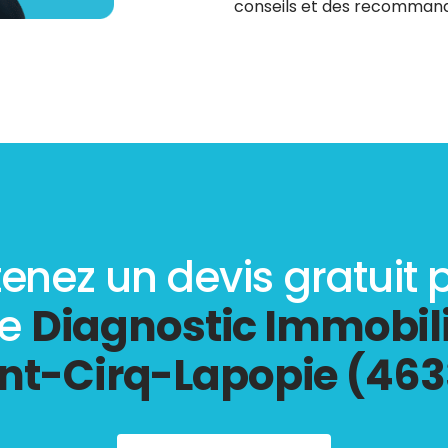
conseils et des recommanda
enez un devis gratuit 
re
Diagnostic Immobili
nt-Cirq-Lapopie (46