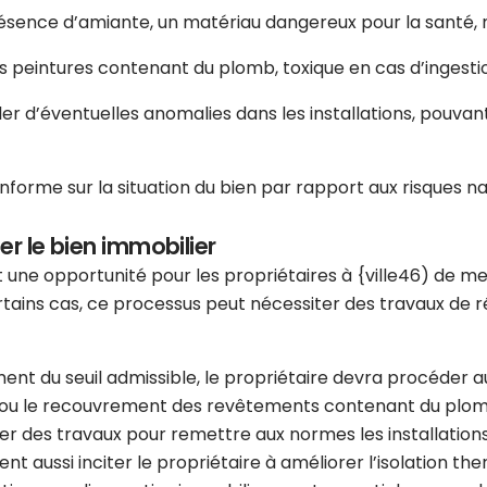
résence d’amiante, un matériau dangereux pour la santé, n
es peintures contenant du plomb, toxique en cas d’ingesti
er d’éventuelles anomalies dans les installations, pouva
nforme sur la situation du bien par rapport aux risques nat
er le bien immobilier
 une opportunité pour les propriétaires à {ville46) de me
tains cas, ce processus peut nécessiter des travaux de rén
ment du seuil admissible, le propriétaire devra procéder
ou le recouvrement des revêtements contenant du plomb si
ner des travaux pour remettre aux normes les installatio
ent aussi inciter le propriétaire à améliorer l’isolation th