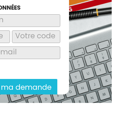
ONNÉES
laire, j’accepte que les informations
itées dans le cadre de la demande de
ion commerciale qui peut en découler.
r ma demande