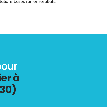
tions basés sur les résultats.
pour
er à
330)