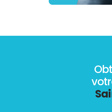
Obt
vot
Sai