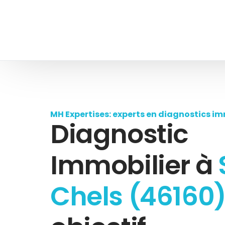
MH Expertises: experts en diagnostics im
Diagnostic
Immobilier à
Chels (46160