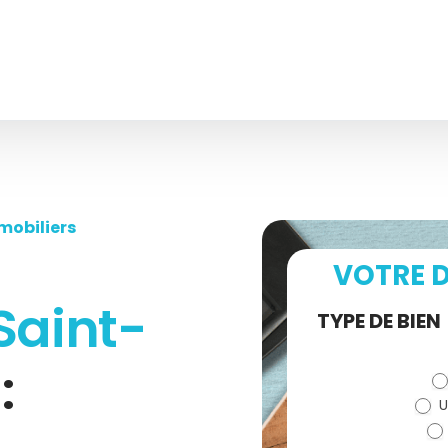
mobiliers
VOTRE D
Saint-
Demande
TYPE DE BIEN
de devis
)
:
U
(bloc)