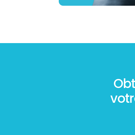
Obt
vot