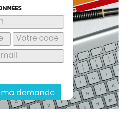
ONNÉES
laire, j’accepte que les informations
itées dans le cadre de la demande de
ion commerciale qui peut en découler.
r ma demande