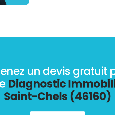
enez un devis gratuit 
re
Diagnostic Immobili
Saint-Chels (46160)