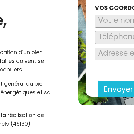
VOS COORD
,
ocation d’un bien
ataires doivent se
En soumettant ce formu
obiliers.
saisies soient explo
contact et de la relat
at général du bien
Envoye
énergétiques et sa
a réalisation de
els (46160).