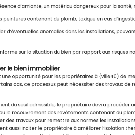
résence d’amiante, un matériau dangereux pour la santé, n
es peintures contenant du plomb, toxique en cas d’ingesti
er d’éventuelles anomalies dans les installations, pouva
nforme sur la situation du bien par rapport aux risques nat
er le bien immobilier
 une opportunité pour les propriétaires à {ville46) de me
tains cas, ce processus peut nécessiter des travaux de rén
ment du seuil admissible, le propriétaire devra procéder
ou le recouvrement des revêtements contenant du plomb si
ner des travaux pour remettre aux normes les installatio
ent aussi inciter le propriétaire à améliorer l’isolation th