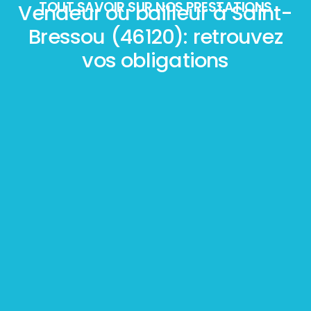
TOUT SAVOIR SUR NOS PRESTATIONS
Vendeur ou bailleur à Saint-
Bressou (46120): retrouvez
vos obligations
Mesurage