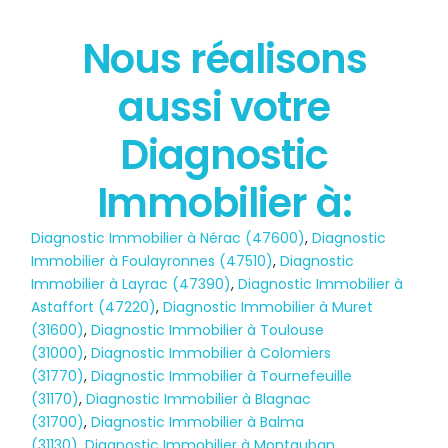
Nous réalisons
État des risques
aussi votre
POLLUTION
Diagnostic
Immobilier à:
Diagnostic Immobilier à Nérac (47600)
,
Diagnostic
Immobilier à Foulayronnes (47510)
,
Diagnostic
Immobilier à Layrac (47390)
,
Diagnostic Immobilier à
Astaffort (47220)
,
Diagnostic Immobilier à Muret
(31600)
,
Diagnostic Immobilier à Toulouse
(31000)
,
Diagnostic Immobilier à Colomiers
(31770)
,
Diagnostic Immobilier à Tournefeuille
(31170)
,
Diagnostic Immobilier à Blagnac
(31700)
,
Diagnostic Immobilier à Balma
(31130)
,
Diagnostic Immobilier à Montauban