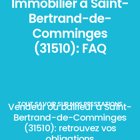
Immobilier à Saint-
Bertrand-de-
Comminges
(31510): FAQ
TOUT SAVOIR SUR NOS PRESTATIONS
Vendeur ou bailleur à Saint-
Bertrand-de-Comminges
(31510): retrouvez vos
obligations