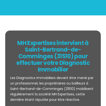
MH Expertises intervient à
Saint-Bertrand-de-
Comminges (31510) pour
effectuer votre Diagnostic
Immobilier
Les Diagnostics Immobiliers devant être mené par
un professionnel, les propriétaires ou bailleurs à
Saint-Bertrand-de-Comminges (31510) mobilisent
Mesurage
régulièrement la société MH Expertises, cette
CARREZ
dernière étant réputée pour être réactive.