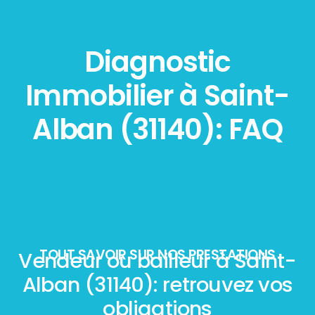
Diagnostic
Immobilier à Saint-
Alban (31140): FAQ
TOUT SAVOIR SUR NOS PRESTATIONS
Vendeur ou bailleur à Saint-
Alban (31140): retrouvez vos
obligations