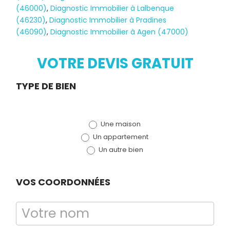
(46000)
,
Diagnostic Immobilier à Lalbenque
Diagnostic
(46230)
,
Diagnostic Immobilier à Pradines
(46090)
,
Diagnostic Immobilier à Agen (47000)
TERMITES
VOTRE DEVIS GRATUIT
Demande
TYPE DE BIEN
de devis
Une maison
(bloc)
Un appartement
Un autre bien
VOS COORDONNÉES