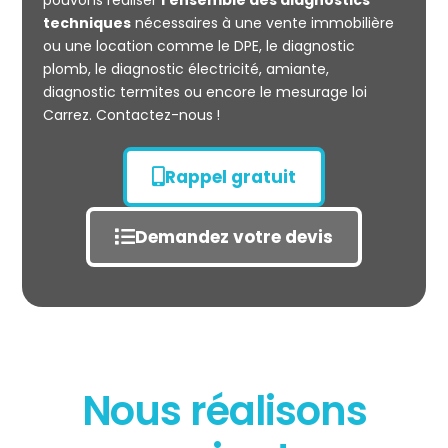
pouvons réaliser
l’ensemble des diagnostics
techniques
nécessaires à une vente immobilière
ou une location comme le DPE, le diagnostic
plomb, le diagnostic électricité, amiante,
diagnostic termites ou encore le mesurage loi
Carrez. Contactez-nous !
Rappel gratuit
Demandez votre devis
Nous réalisons
État des risques