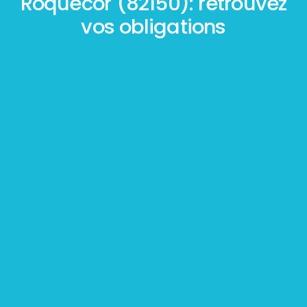
Roquecor (82150): retrouvez
vos obligations
Mesurage
BOUTIN