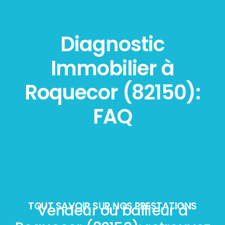
Diagnostic
Immobilier à
Roquecor (82150):
FAQ
TOUT SAVOIR SUR NOS PRESTATIONS
Vendeur ou bailleur à