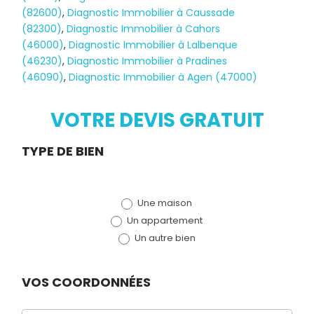
(82600)
,
Diagnostic Immobilier à Caussade
(82300)
,
Diagnostic Immobilier à Cahors
(46000)
,
Diagnostic Immobilier à Lalbenque
Diagnostic
(46230)
,
Diagnostic Immobilier à Pradines
(46090)
,
Diagnostic Immobilier à Agen (47000)
TERMITES
VOTRE DEVIS GRATUIT
Demande
TYPE DE BIEN
de devis
Une maison
(bloc)
Un appartement
Un autre bien
VOS COORDONNÉES