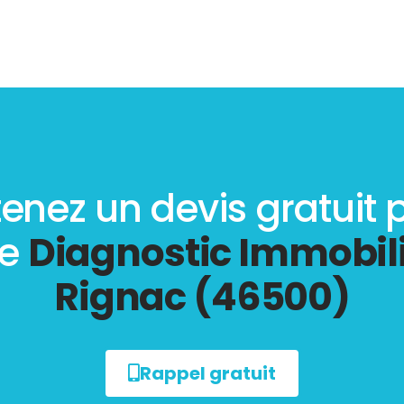
enez un devis gratuit 
re
Diagnostic Immobili
Rignac (46500)
Rappel gratuit