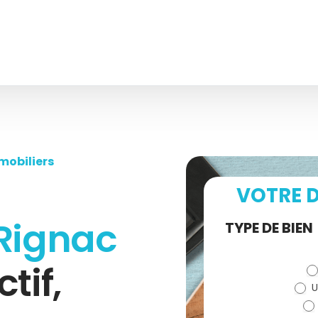
mobiliers
VOTRE D
Rignac
Demande
TYPE DE BIEN
de devis
ctif,
U
(bloc)