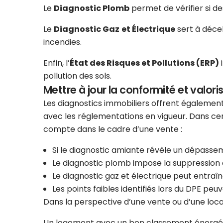
Le
Diagnostic Plomb
permet de vérifier si d
Le
Diagnostic Gaz
et Électrique
sert à décel
incendies.
Enfin, l’
État des Risques et Pollutions (ERP)
i
pollution des sols.
Mettre à jour la conformité et valoris
Les diagnostics immobiliers offrent également
avec les réglementations en vigueur. Dans cer
compte dans le cadre d’une vente :
Si le diagnostic amiante révèle un dépasse
Le diagnostic plomb impose la suppression 
Le diagnostic gaz et électrique peut entraî
Les points faibles identifiés lors du DPE peuv
Dans la perspective d’une vente ou d’une locat
Un logement avec un bon classement énergétiqu