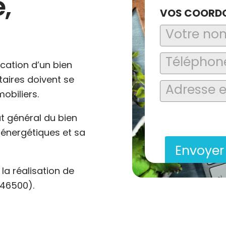
,
VOS COORD
ocation d’un bien
ataires doivent se
obiliers.
En soumettant ce formu
at général du bien
saisies soient explo
contact et de la relat
énergétiques et sa
Envoye
a réalisation de
(46500).