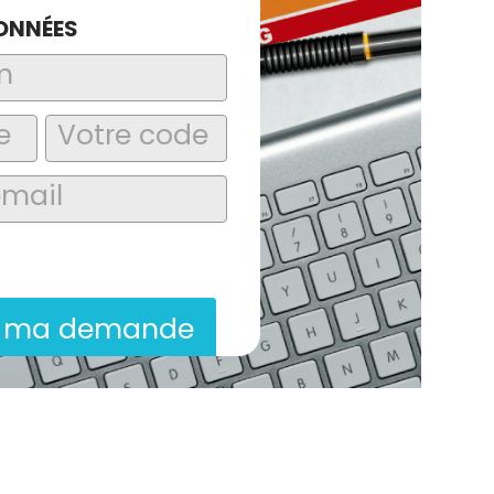
ONNÉES
laire, j’accepte que les informations
itées dans le cadre de la demande de
ion commerciale qui peut en découler.
r ma demande