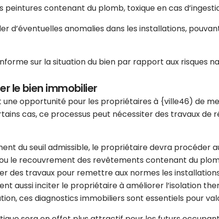
es peintures contenant du plomb, toxique en cas d’ingesti
er d’éventuelles anomalies dans les installations, pouva
nforme sur la situation du bien par rapport aux risques nat
er le bien immobilier
 une opportunité pour les propriétaires à {ville46) de me
tains cas, ce processus peut nécessiter des travaux de rén
ment du seuil admissible, le propriétaire devra procéder
ou le recouvrement des revêtements contenant du plomb si
ner des travaux pour remettre aux normes les installatio
ent aussi inciter le propriétaire à améliorer l’isolation th
ion, ces diagnostics immobiliers sont essentiels pour val
e sera en effet plus attractif pour les futurs occupants