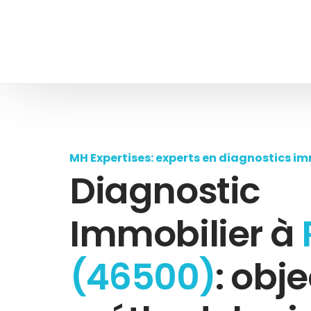
MH Expertises: experts en diagnostics im
Diagnostic
Immobilier à
(46500)
: obje