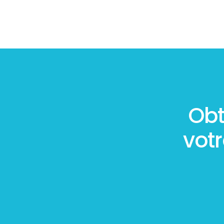
Obt
vot