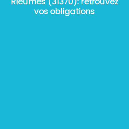
Rieumes (31370): retrouvez
vos obligations
Mesurage
BOUTIN