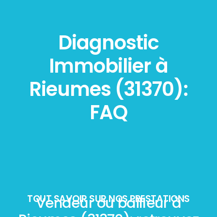
Diagnostic
Immobilier à
Rieumes (31370):
FAQ
TOUT SAVOIR SUR NOS PRESTATIONS
Vendeur ou bailleur à