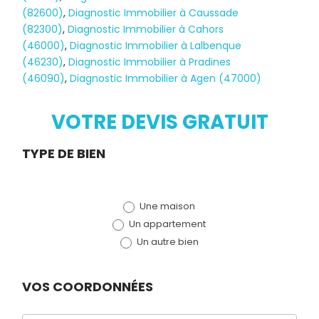
(82600)
,
Diagnostic Immobilier à Caussade
(82300)
,
Diagnostic Immobilier à Cahors
(46000)
,
Diagnostic Immobilier à Lalbenque
Diagnostic
(46230)
,
Diagnostic Immobilier à Pradines
(46090)
,
Diagnostic Immobilier à Agen (47000)
TERMITES
VOTRE DEVIS GRATUIT
Demande
TYPE DE BIEN
de devis
Une maison
(bloc)
Un appartement
Un autre bien
VOS COORDONNÉES