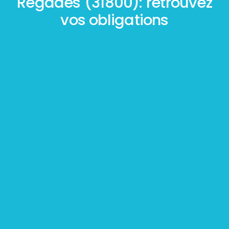
Régades (31800): retrouvez
vos obligations
Mesurage
BOUTIN