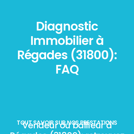
Diagnostic
Immobilier à
Régades (31800):
FAQ
TOUT SAVOIR SUR NOS PRESTATIONS
Vendeur ou bailleur à