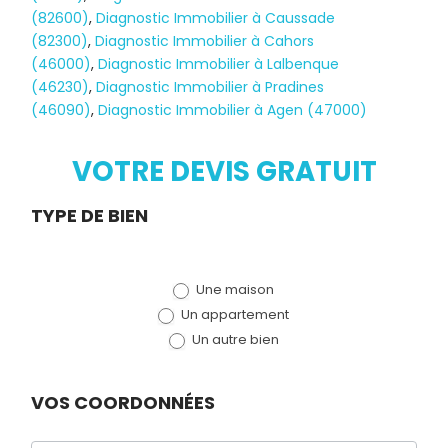
(82600)
,
Diagnostic Immobilier à Caussade
(82300)
,
Diagnostic Immobilier à Cahors
(46000)
,
Diagnostic Immobilier à Lalbenque
Diagnostic
(46230)
,
Diagnostic Immobilier à Pradines
(46090)
,
Diagnostic Immobilier à Agen (47000)
TERMITES
VOTRE DEVIS GRATUIT
Demande
TYPE DE BIEN
de devis
Une maison
(bloc)
Un appartement
Un autre bien
VOS COORDONNÉES