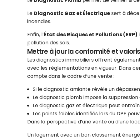
Le
Diagnostic Plomb
permet de vérifier si d
Le
Diagnostic Gaz
et Électrique
sert à décel
incendies.
Enfin, l’
État des Risques et Pollutions (ERP)
i
pollution des sols.
Mettre à jour la conformité et valoris
Les diagnostics immobiliers offrent également
avec les réglementations en vigueur. Dans cer
compte dans le cadre d’une vente :
Si le diagnostic amiante révèle un dépasse
Le diagnostic plomb impose la suppression 
Le diagnostic gaz et électrique peut entraî
Les points faibles identifiés lors du DPE peuv
Dans la perspective d’une vente ou d’une locat
Un logement avec un bon classement énergétiqu