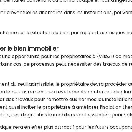
es peintures contenant du plomb, toxique en cas d’ingesti
er d’éventuelles anomalies dans les installations, pouva
nforme sur la situation du bien par rapport aux risques nat
er le bien immobilier
 une opportunité pour les propriétaires à {ville31) de met
tains cas, ce processus peut nécessiter des travaux de rén
ment du seuil admissible, le propriétaire devra procéder
ou le recouvrement des revêtements contenant du plomb si
ner des travaux pour remettre aux normes les installatio
ent aussi inciter le propriétaire à améliorer l’isolation th
ion, ces diagnostics immobiliers sont essentiels pour val
e sera en effet plus attractif pour les futurs occupants