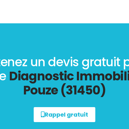
enez un devis gratuit 
re
Diagnostic Immobili
Pouze (31450)
Rappel gratuit