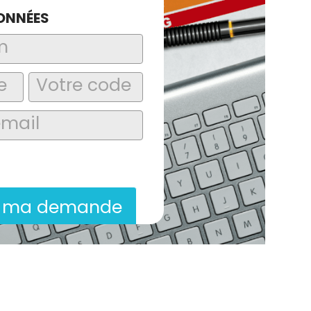
ONNÉES
laire, j’accepte que les informations
itées dans le cadre de la demande de
ion commerciale qui peut en découler.
r ma demande