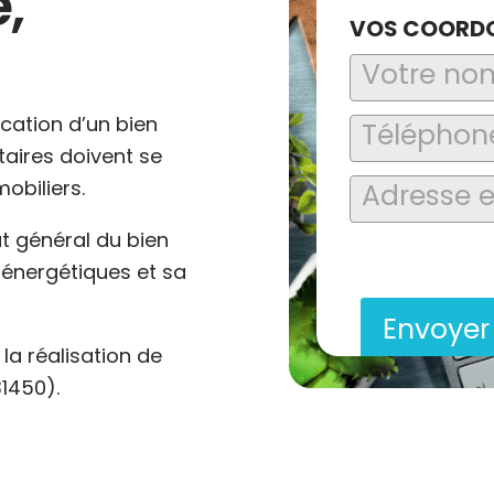
,
VOS COORD
ocation d’un bien
ataires doivent se
obiliers.
at général du bien
En soumettant ce formu
saisies soient explo
énergétiques et sa
contact et de la relat
Envoye
a réalisation de
1450).