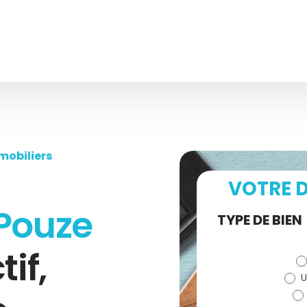
mobiliers
VOTRE D
Pouze
Demande
TYPE DE BIEN
de devis
tif,
U
(bloc)