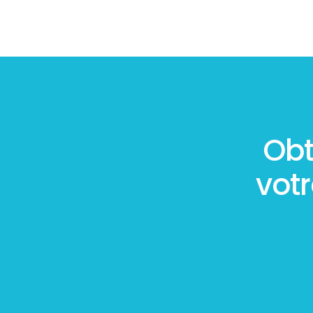
Obt
vot