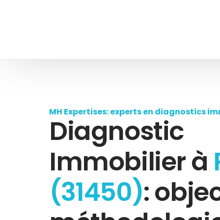
MH Expertises: experts en diagnostics im
Diagnostic
Immobilier à
(31450)
: objec