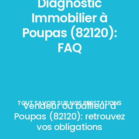
Diagnostic
Immobilier à
Poupas (82120):
FAQ
TOUT SAVOIR SUR NOS PRESTATIONS
Vendeur ou bailleur à
Poupas (82120): retrouvez
vos obligations