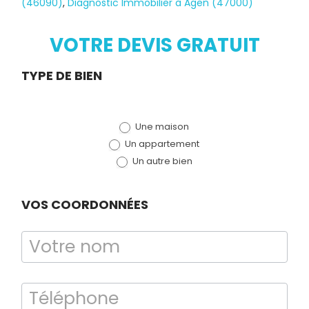
(46090)
,
Diagnostic Immobilier à Agen (47000)
Diagnostic
TERMITES
VOTRE DEVIS GRATUIT
Demande
TYPE DE BIEN
de devis
Une maison
(bloc)
Un appartement
Un autre bien
VOS COORDONNÉES