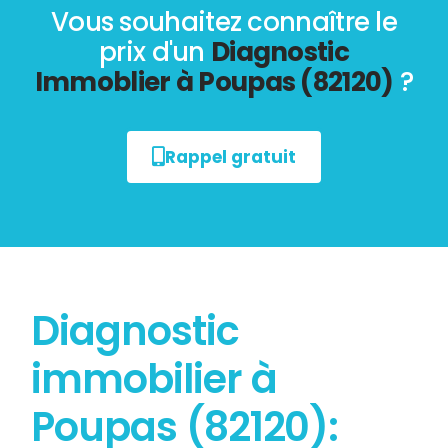
Vous souhaitez connaître le
prix d'un
Diagnostic
Immoblier à Poupas (82120)
?
Rappel gratuit
Diagnostic
immobilier à
Poupas (82120):