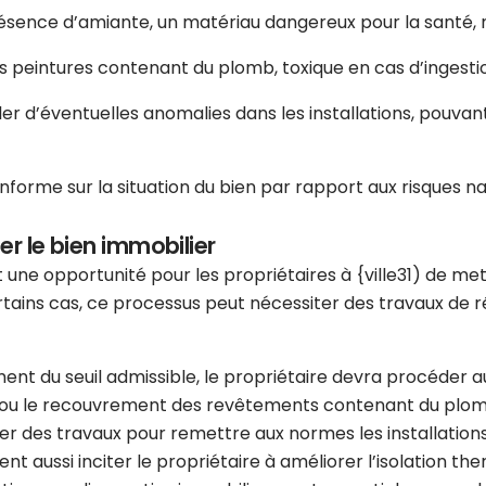
résence d’amiante, un matériau dangereux pour la santé, n
es peintures contenant du plomb, toxique en cas d’ingesti
er d’éventuelles anomalies dans les installations, pouva
nforme sur la situation du bien par rapport aux risques nat
er le bien immobilier
 une opportunité pour les propriétaires à {ville31) de met
tains cas, ce processus peut nécessiter des travaux de rén
ment du seuil admissible, le propriétaire devra procéder
ou le recouvrement des revêtements contenant du plomb si
ner des travaux pour remettre aux normes les installatio
ent aussi inciter le propriétaire à améliorer l’isolation th