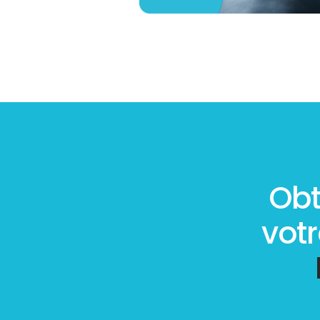
Obt
vot