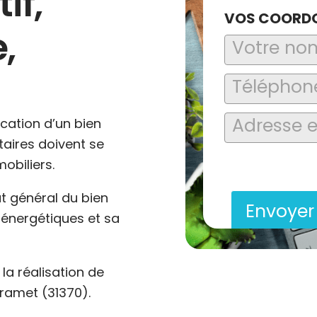
if,
VOS COORD
,
ocation d’un bien
ataires doivent se
En soumettant ce formu
obiliers.
saisies soient explo
contact et de la relat
at général du bien
Envoye
énergétiques et sa
a réalisation de
ramet (31370).