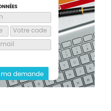
ONNÉES
laire, j’accepte que les informations
itées dans le cadre de la demande de
ion commerciale qui peut en découler.
r ma demande