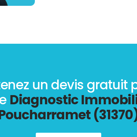
enez un devis gratuit 
re
Diagnostic Immobili
Poucharramet (31370