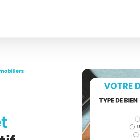
mobiliers
VOTRE D
Demande
TYPE DE BIEN
de devis
t
U
(bloc)