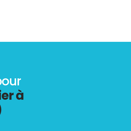
pour
er à
)