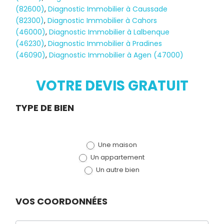
(82600)
,
Diagnostic Immobilier à Caussade
(82300)
,
Diagnostic Immobilier à Cahors
(46000)
,
Diagnostic Immobilier à Lalbenque
Diagnostic
(46230)
,
Diagnostic Immobilier à Pradines
(46090)
,
Diagnostic Immobilier à Agen (47000)
TERMITES
VOTRE DEVIS GRATUIT
Demande
TYPE DE BIEN
de devis
Une maison
(bloc)
Un appartement
Un autre bien
VOS COORDONNÉES