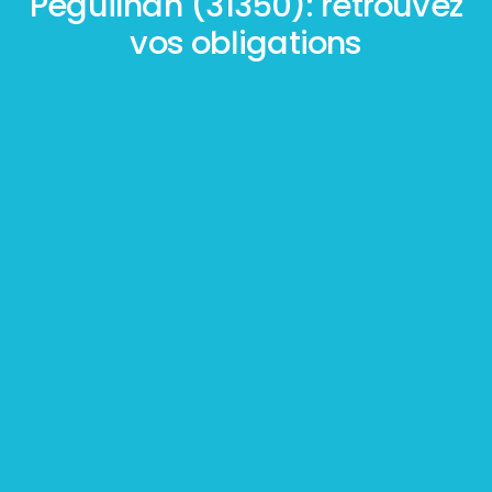
Péguilhan (31350): retrouvez
vos obligations
Mesurage
BOUTIN