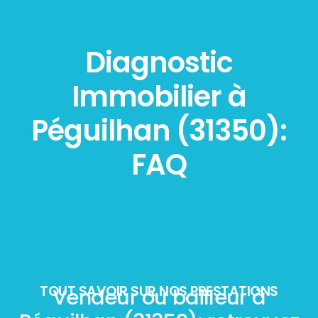
Diagnostic
Immobilier à
Péguilhan (31350):
FAQ
TOUT SAVOIR SUR NOS PRESTATIONS
Vendeur ou bailleur à