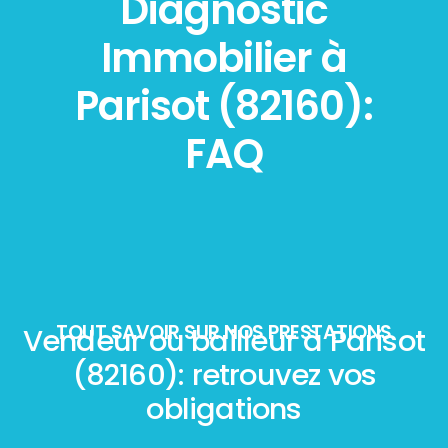
Diagnostic
Immobilier à
Parisot (82160):
FAQ
TOUT SAVOIR SUR NOS PRESTATIONS
Vendeur ou bailleur à Parisot
(82160): retrouvez vos
obligations