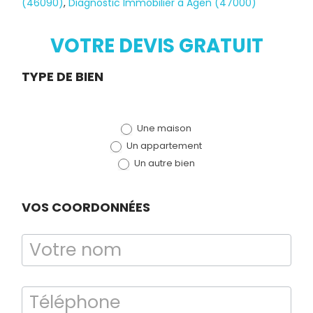
(46090)
,
Diagnostic Immobilier à Agen (47000)
Diagnostic
TERMITES
VOTRE DEVIS GRATUIT
Demande
TYPE DE BIEN
de devis
Une maison
(bloc)
Un appartement
Un autre bien
VOS COORDONNÉES