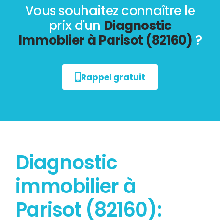
Vous souhaitez connaître le
prix d'un
Diagnostic
Immoblier à Parisot (82160)
?
Rappel gratuit
Diagnostic
immobilier à
Parisot (82160):