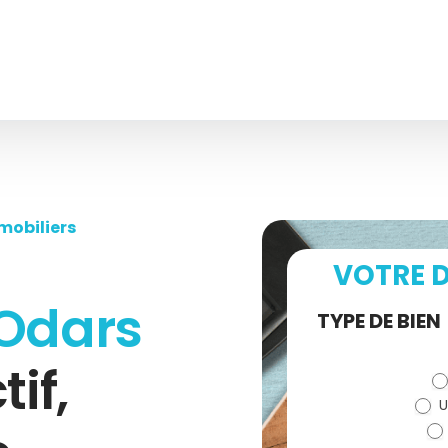
mobiliers
VOTRE D
Odars
Demande
TYPE DE BIEN
de devis
tif,
U
(bloc)