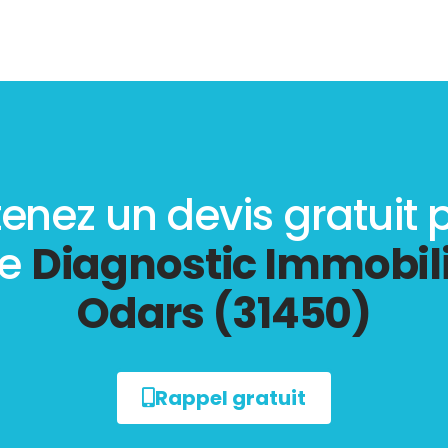
enez un devis gratuit 
re
Diagnostic Immobili
Odars (31450)
Rappel gratuit