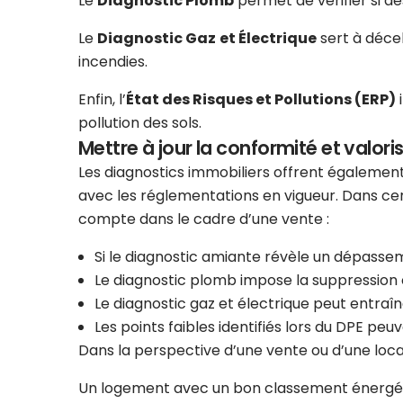
Le
Diagnostic Plomb
permet de vérifier si d
Le
Diagnostic Gaz
et Électrique
sert à décel
incendies.
Enfin, l’
État des Risques et Pollutions (ERP)
i
pollution des sols.
Mettre à jour la conformité et valoris
Les diagnostics immobiliers offrent également
avec les réglementations en vigueur. Dans cer
compte dans le cadre d’une vente :
Si le diagnostic amiante révèle un dépasse
Le diagnostic plomb impose la suppression 
Le diagnostic gaz et électrique peut entraî
Les points faibles identifiés lors du DPE peuv
Dans la perspective d’une vente ou d’une locat
Un logement avec un bon classement énergétiqu