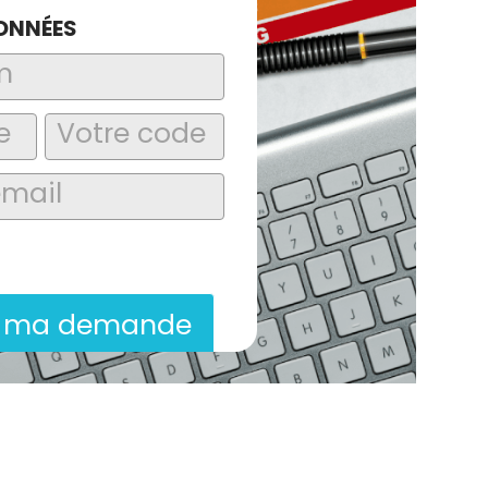
ONNÉES
laire, j’accepte que les informations
itées dans le cadre de la demande de
ion commerciale qui peut en découler.
r ma demande