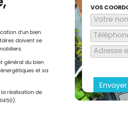
,
VOS COORD
ocation d’un bien
ataires doivent se
obiliers.
at général du bien
En soumettant ce formu
saisies soient explo
énergétiques et sa
contact et de la relat
Envoye
a réalisation de
31450).