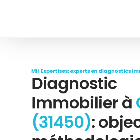
MH Expertises: experts en diagnostics im
Diagnostic
Immobilier à
(31450)
: objec