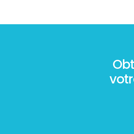
Obt
vot