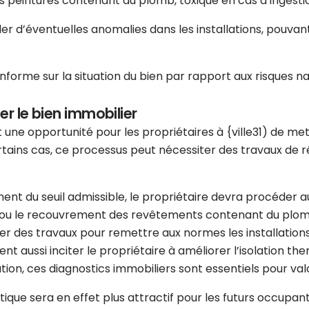
es peintures contenant du plomb, toxique en cas d’ingesti
er d’éventuelles anomalies dans les installations, pouva
nforme sur la situation du bien par rapport aux risques nat
er le bien immobilier
 une opportunité pour les propriétaires à {ville31) de met
tains cas, ce processus peut nécessiter des travaux de rén
ment du seuil admissible, le propriétaire devra procéder
ou le recouvrement des revêtements contenant du plomb si
ner des travaux pour remettre aux normes les installatio
ent aussi inciter le propriétaire à améliorer l’isolation th
ion, ces diagnostics immobiliers sont essentiels pour val
e sera en effet plus attractif pour les futurs occupants