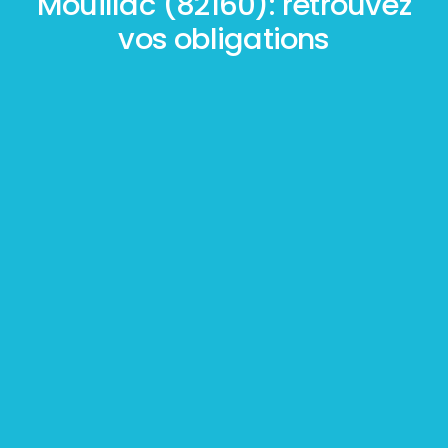
Mouillac (82160): retrouvez
vos obligations
Mesurage
BOUTIN