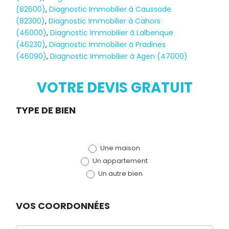
(82600)
,
Diagnostic Immobilier à Caussade
(82300)
,
Diagnostic Immobilier à Cahors
(46000)
,
Diagnostic Immobilier à Lalbenque
Diagnostic
(46230)
,
Diagnostic Immobilier à Pradines
(46090)
,
Diagnostic Immobilier à Agen (47000)
TERMITES
VOTRE DEVIS GRATUIT
Demande
TYPE DE BIEN
de devis
Une maison
(bloc)
Un appartement
Un autre bien
VOS COORDONNÉES