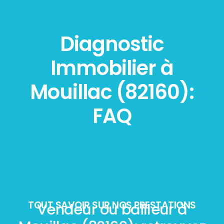
Diagnostic
Immobilier à
Mouillac (82160):
FAQ
TOUT SAVOIR SUR NOS PRESTATIONS
Vendeur ou bailleur à