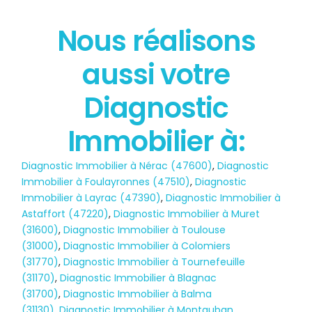
Nous réalisons
État des risques
aussi votre
POLLUTION
Diagnostic
Immobilier à:
Diagnostic Immobilier à Nérac (47600)
,
Diagnostic
Immobilier à Foulayronnes (47510)
,
Diagnostic
Immobilier à Layrac (47390)
,
Diagnostic Immobilier à
Astaffort (47220)
,
Diagnostic Immobilier à Muret
(31600)
,
Diagnostic Immobilier à Toulouse
(31000)
,
Diagnostic Immobilier à Colomiers
(31770)
,
Diagnostic Immobilier à Tournefeuille
(31170)
,
Diagnostic Immobilier à Blagnac
(31700)
,
Diagnostic Immobilier à Balma
(31130)
,
Diagnostic Immobilier à Montauban