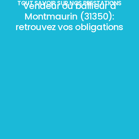
TOUT SAVOIR SUR NOS PRESTATIONS
Vendeur ou bailleur à
Montmaurin (31350):
retrouvez vos obligations
Mesurage