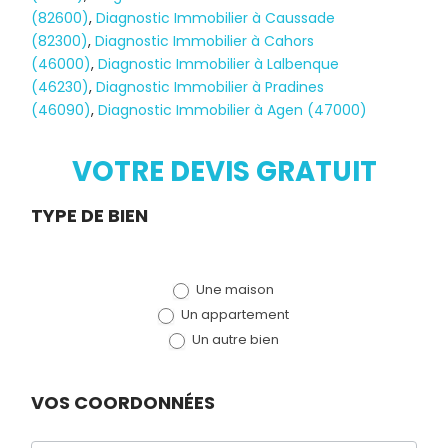
(82600)
,
Diagnostic Immobilier à Caussade
(82300)
,
Diagnostic Immobilier à Cahors
(46000)
,
Diagnostic Immobilier à Lalbenque
Diagnostic
(46230)
,
Diagnostic Immobilier à Pradines
(46090)
,
Diagnostic Immobilier à Agen (47000)
TERMITES
VOTRE DEVIS GRATUIT
Demande
TYPE DE BIEN
de devis
Une maison
(bloc)
Un appartement
Un autre bien
VOS COORDONNÉES