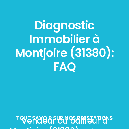
Diagnostic
Immobilier à
Montjoire (31380):
FAQ
TOUT SAVOIR SUR NOS PRESTATIONS
Vendeur ou bailleur à