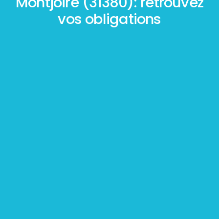
Montjoire (31380): retrouvez
vos obligations
Mesurage
BOUTIN