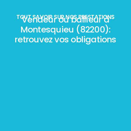
TOUT SAVOIR SUR NOS PRESTATIONS
Vendeur ou bailleur à
Montesquieu (82200):
retrouvez vos obligations