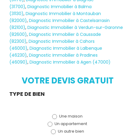
(31700)
,
Diagnostic Immobilier à Balma
(31130)
,
Diagnostic Immobilier à Montauban
(82000)
,
Diagnostic Immobilier à Castelsarrasin
(82100)
,
Diagnostic Immobilier à Verdun-sur-Garonne
(82600)
,
Diagnostic Immobilier à Caussade
(82300)
,
Diagnostic Immobilier à Cahors
(46000)
,
Diagnostic Immobilier à Lalbenque
Diagnostic
(46230)
,
Diagnostic Immobilier à Pradines
(46090)
,
Diagnostic Immobilier à Agen (47000)
TERMITES
VOTRE DEVIS GRATUIT
Demande
TYPE DE BIEN
de devis
Une maison
(bloc)
Un appartement
Un autre bien