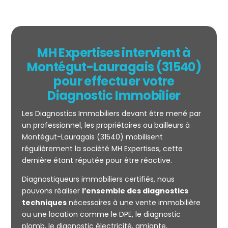
MH Expertises intervient à
Montégut-Lauragais (31540)
pour effectuer votre
Diagnostic Immobilier
Les Diagnostics Immobiliers devant être mené par
un professionnel, les propriétaires ou bailleurs à
Montégut-Lauragais (31540) mobilisent
régulièrement la société MH Expertises, cette
Mesurage
dernière étant réputée pour être réactive.
CARREZ
Diagnostiqueurs immobiliers certifiés, nous
pouvons réaliser
l’ensemble des diagnostics
techniques
nécessaires à une vente immobilière
ou une location comme le DPE, le diagnostic
plomb, le diagnostic électricité, amiante,