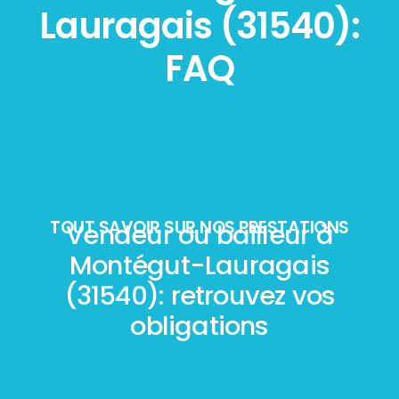
Lauragais (31540):
FAQ
TOUT SAVOIR SUR NOS PRESTATIONS
Vendeur ou bailleur à
Montégut-Lauragais
(31540): retrouvez vos
obligations