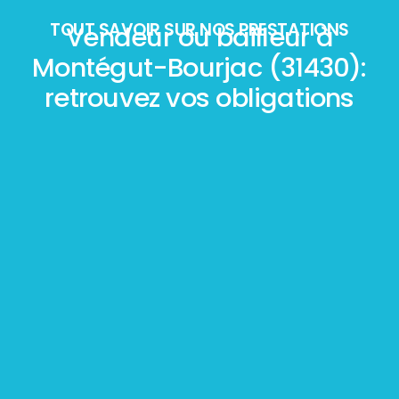
TOUT SAVOIR SUR NOS PRESTATIONS
Vendeur ou bailleur à
Montégut-Bourjac (31430):
retrouvez vos obligations