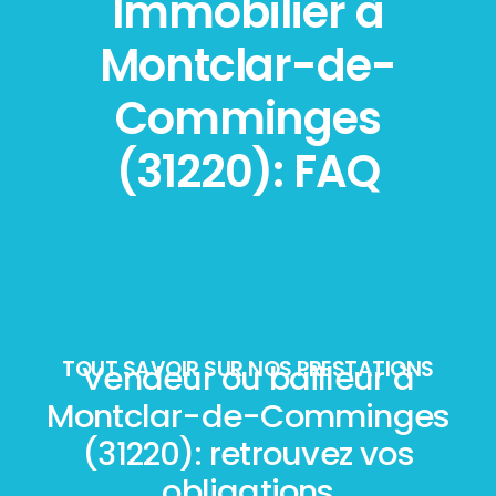
Immobilier à
Montclar-de-
Comminges
(31220): FAQ
TOUT SAVOIR SUR NOS PRESTATIONS
Vendeur ou bailleur à
Montclar-de-Comminges
(31220): retrouvez vos
obligations