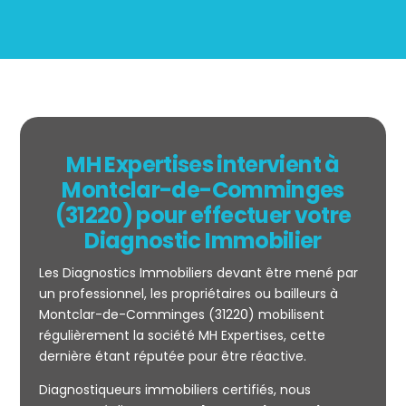
MH Expertises intervient à
Montclar-de-Comminges
(31220) pour effectuer votre
Diagnostic Immobilier
Les Diagnostics Immobiliers devant être mené par
un professionnel, les propriétaires ou bailleurs à
Montclar-de-Comminges (31220) mobilisent
régulièrement la société MH Expertises, cette
Mesurage
dernière étant réputée pour être réactive.
CARREZ
Diagnostiqueurs immobiliers certifiés, nous