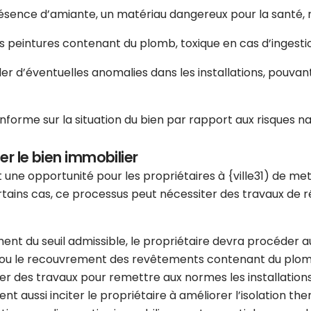
résence d’amiante, un matériau dangereux pour la santé, n
es peintures contenant du plomb, toxique en cas d’ingesti
er d’éventuelles anomalies dans les installations, pouva
nforme sur la situation du bien par rapport aux risques nat
er le bien immobilier
 une opportunité pour les propriétaires à {ville31) de met
tains cas, ce processus peut nécessiter des travaux de rén
ment du seuil admissible, le propriétaire devra procéder
ou le recouvrement des revêtements contenant du plomb si
ner des travaux pour remettre aux normes les installatio
ent aussi inciter le propriétaire à améliorer l’isolation th