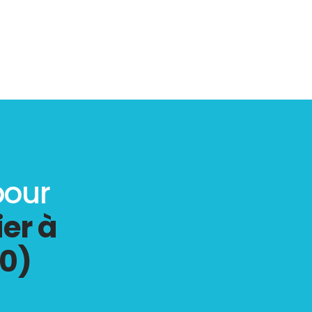
pour
er à
0)