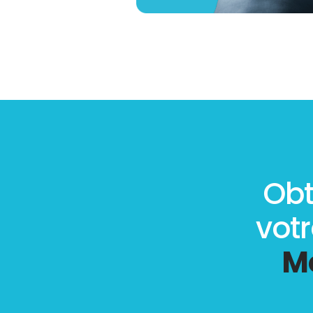
Obt
vot
M