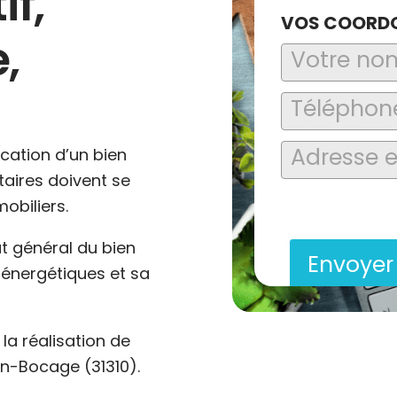
if,
VOS COORD
,
ocation d’un bien
ataires doivent se
En soumettant ce formu
obiliers.
saisies soient explo
contact et de la relat
at général du bien
Envoye
énergétiques et sa
a réalisation de
n-Bocage (31310).