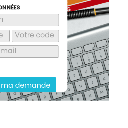
ONNÉES
laire, j’accepte que les informations
itées dans le cadre de la demande de
ion commerciale qui peut en découler.
r ma demande