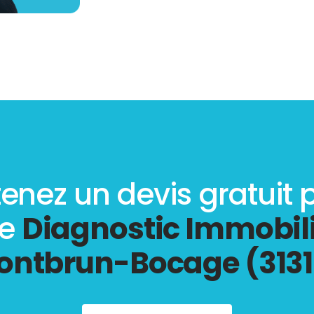
enez un devis gratuit 
re
Diagnostic Immobili
ontbrun-Bocage (3131