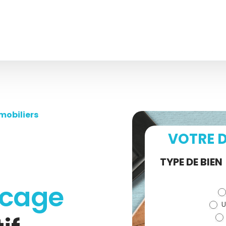
mobiliers
VOTRE D
Demande
TYPE DE BIEN
de devis
cage
U
(bloc)