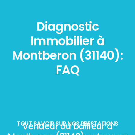
Diagnostic
Immobilier à
Montberon (31140):
FAQ
TOUT SAVOIR SUR NOS PRESTATIONS
Vendeur ou bailleur à