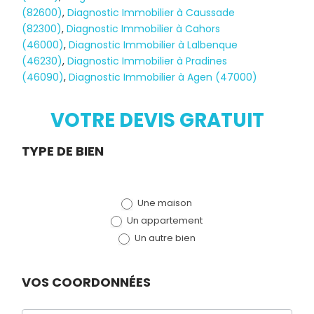
(82600)
,
Diagnostic Immobilier à Caussade
(82300)
,
Diagnostic Immobilier à Cahors
(46000)
,
Diagnostic Immobilier à Lalbenque
Diagnostic
(46230)
,
Diagnostic Immobilier à Pradines
(46090)
,
Diagnostic Immobilier à Agen (47000)
TERMITES
VOTRE DEVIS GRATUIT
Demande
TYPE DE BIEN
de devis
Une maison
(bloc)
Un appartement
Un autre bien
VOS COORDONNÉES