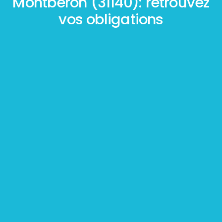
Montberon (31140): retrouvez
vos obligations
Mesurage
BOUTIN