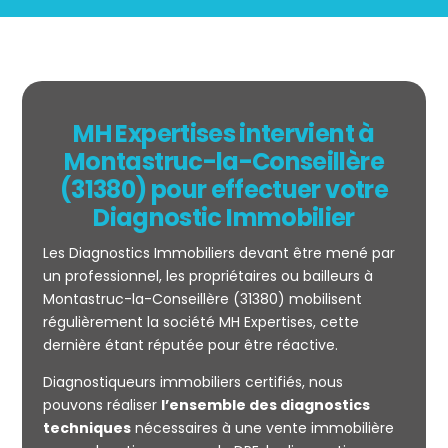
MH Expertises intervient à
Montastruc-la-Conseillère
(31380) pour effectuer votre
Diagnostic Immobilier
Les Diagnostics Immobiliers devant être mené par
un professionnel, les propriétaires ou bailleurs à
Montastruc-la-Conseillère (31380) mobilisent
régulièrement la société MH Expertises, cette
Mesurage
dernière étant réputée pour être réactive.
CARREZ
Diagnostiqueurs immobiliers certifiés, nous
pouvons réaliser
l’ensemble des diagnostics
techniques
nécessaires à une vente immobilière