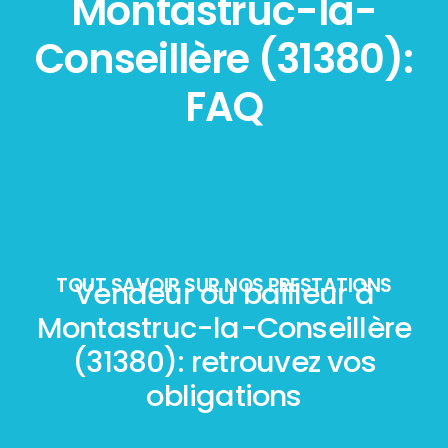
Montastruc-la-
Conseillère (31380):
FAQ
TOUT SAVOIR SUR NOS PRESTATIONS
Vendeur ou bailleur à
Montastruc-la-Conseillère
(31380): retrouvez vos
obligations