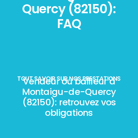
Quercy (82150):
FAQ
TOUT SAVOIR SUR NOS PRESTATIONS
Vendeur ou bailleur à
Montaigu-de-Quercy
(82150): retrouvez vos
obligations