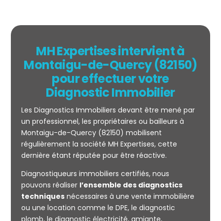
MH Expertises intervient à
Montaigu-de-Quercy (82150)
pour effectuer votre
Diagnostic Immobilier
Les Diagnostics Immobiliers devant être mené par
un professionnel, les propriétaires ou bailleurs à
Montaigu-de-Quercy (82150) mobilisent
régulièrement la société MH Expertises, cette
Mesurage
dernière étant réputée pour être réactive.
CARREZ
Diagnostiqueurs immobiliers certifiés, nous
pouvons réaliser
l’ensemble des diagnostics
techniques
nécessaires à une vente immobilière
ou une location comme le DPE, le diagnostic
plomb, le diagnostic électricité, amiante,