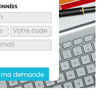
ONNÉES
laire, j’accepte que les informations
itées dans le cadre de la demande de
ion commerciale qui peut en découler.
r ma demande