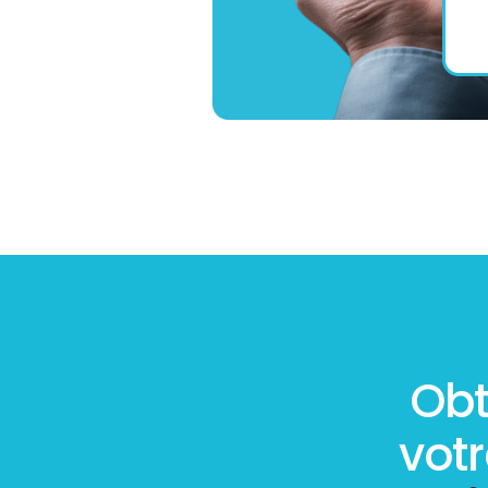
Obt
vot